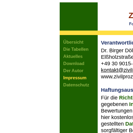
Z
F
Übersicht
Verantwortl
Die Tabellen
Dr. Birger Döl
Aktuelles
Elßholzstraß
+49 30 9015
Download
kontakt@zivi
Der Autor
www.zivilpro
Impressum
Datenschutz
Haftungsaus
Für die
Richt
gegebenen
I
Bewertungen 
hier kostenl
gestellten
Da
sorgfältiger 